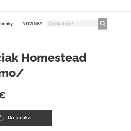
mienky
NOVINKY
čiak Homestead
emo/
€
Do košíka