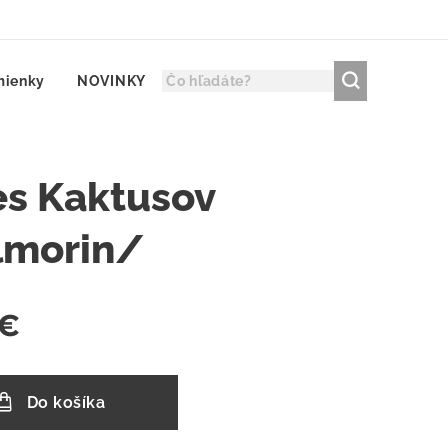
mienky
NOVINKY
s Kaktusov
lmorin/
€
Do košíka