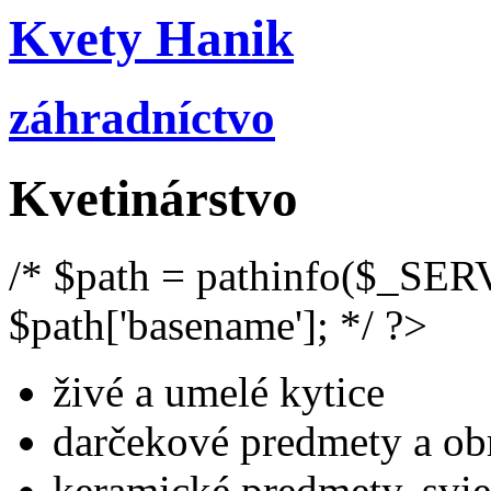
Kvety Hanik
záhradníctvo
Kvetinárstvo
/* $path = pathinfo($_SE
$path['basename']; */ ?>
živé a umelé kytice
darčekové predmety a ob
keramické predmety, svi