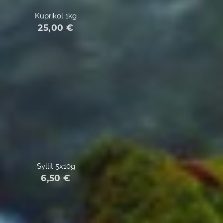
Kuprikol 1kg
25,00
€
Syllit 5x10g
6,50
€