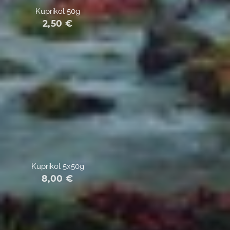
Kuprikol 50g
2,50
€
Kuprikol 5x50g
8,00
€