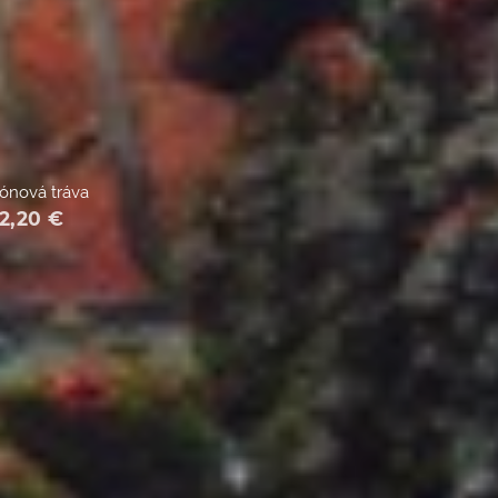
rónová tráva
2,20
€