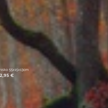
nisko 55x15x13cm
2,95
€