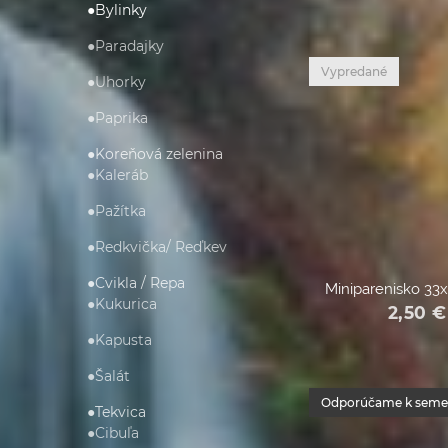
●Bylinky
●Paradajky
Vypredané
●Uhorky
●Paprika
●Koreňová zelenina
●Kaleráb
●Pažítka
●Redkvička/ Reďkev
●Cvikla / Repa
Miniparenisko 33
●Kukurica
2,50
€
●Kapusta
●Šalát
Odporúčame k sem
●Tekvica
●Cibuľa