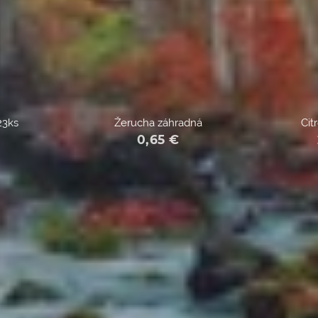
 23ks
Žerucha záhradná
Cit
0,65
€