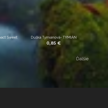
pact Sweet
Dúška Tymiánová- TYMIÁN
0,85
€
Ďalšie