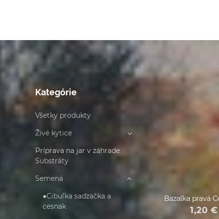
Kategórie
Všetky produkty
Živé kytice
Príprava na jar v záhrade
Substráty
Semená
●Cibuľka sadzačka a
Bazalka pravá 
cesnak
1,20
€