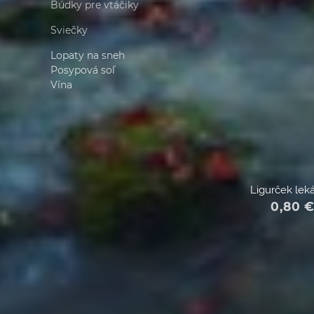
Búdky pre vtáčiky
Sviečky
Lopaty na sneh
Posypová soľ
Vína
Ligurček lek
0,80