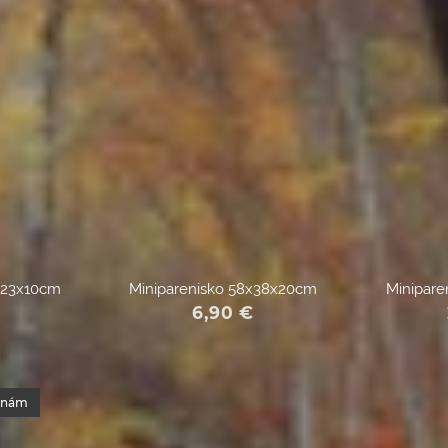
x23x10cm
Miniparenisko 58x38x20cm
Minipare
6,90
€
enám