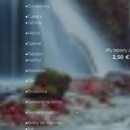
●Strukoviny
●Cuketa
●Jahody
●Melón
●Špenát
Jiffy tablety
●Patizón
2,50
€
●Karfiol
●Baklažán
●Pór
●Brokolica
●Semená na klíčky
●Semená kvetov
●Kvety do távnika
●Iné