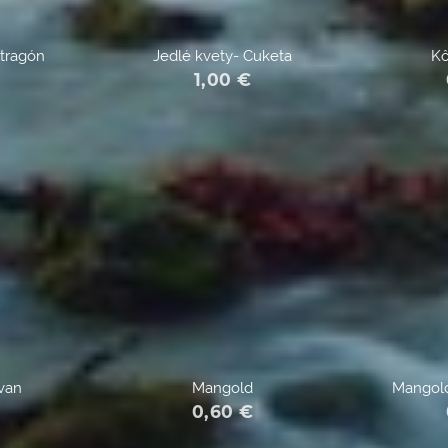
stragón
Jedlé kvety- Cuketa
Kô
1,00
€
van
Mangold
Mangol
€
0,60
€