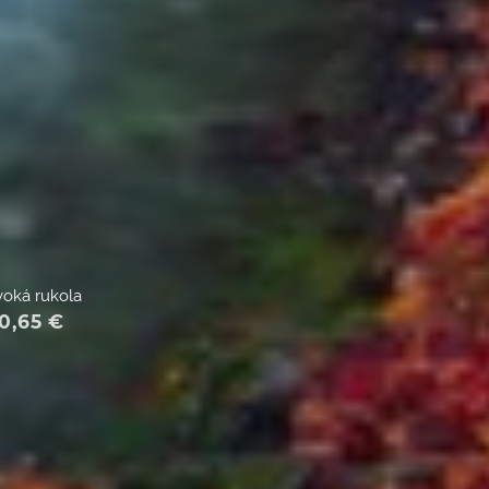
voká rukola
0,65
€