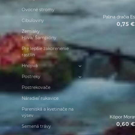
Ovocné stromy
Palina dračia E
Cibuľoviny
0,75
€
Zemiaky
Hliva/ Šampióny
Pre lepšie zakorenenie
rastlín
Hnojivá
Postreky
Postrekovače
Náradie/ rukavice
Pareniská a kvetinače na
výsev
Kôpor Mora
0,60
Semená trávy