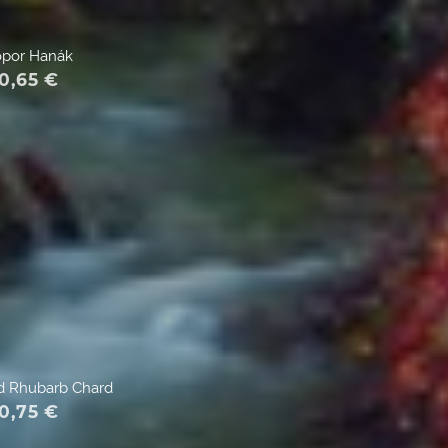
por Hanák
0,65
€
d Rhubarb Chard
0,75
€