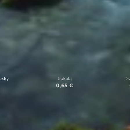
ársky
Rukola
Di
€
0,65
€