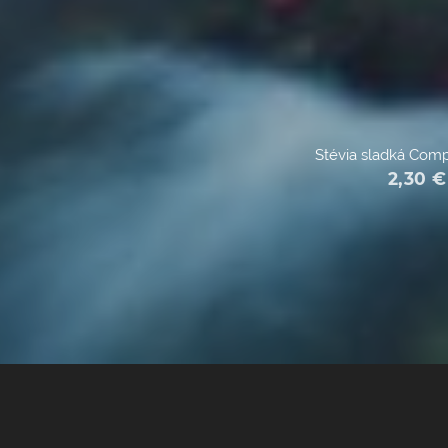
Stévia sladká Com
2,30
€