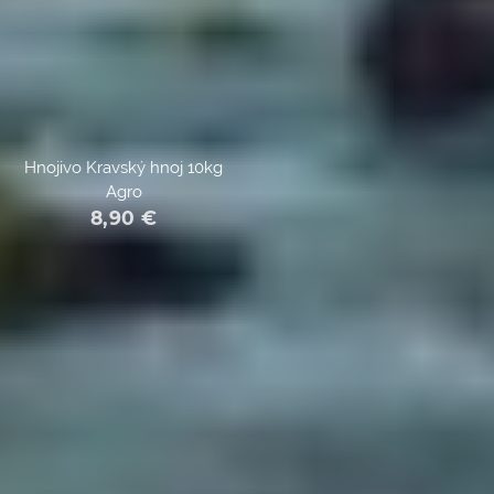
Hnojivo Kravský hnoj 10kg
Agro
8,90
€