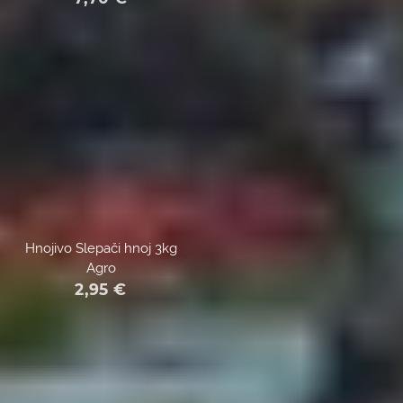
Hnojivo Slepači hnoj 3kg
Agro
2,95
€