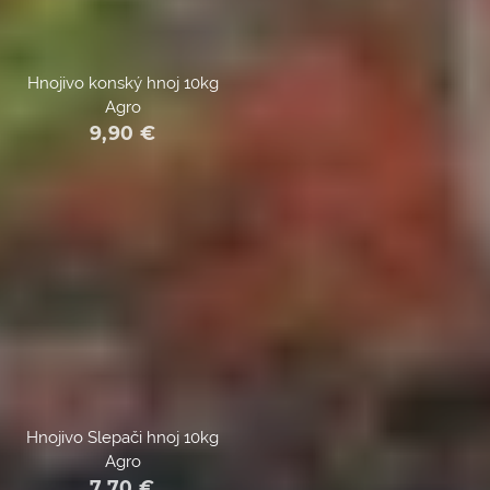
Hnojivo konský hnoj 10kg
Agro
9,90
€
Hnojivo Slepači hnoj 10kg
Agro
7,70
€