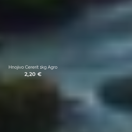
Hnojivo Cererit 1kg Agro
2,20
€