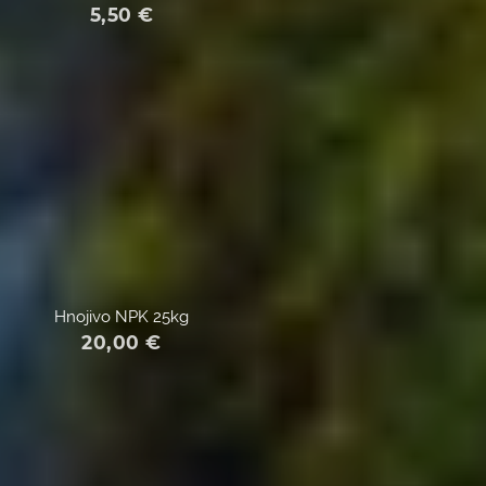
5,50
€
Hnojivo NPK 25kg
20,00
€