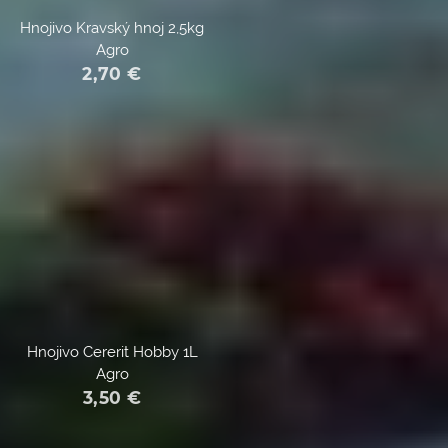
Hnojivo Kravský hnoj 2,5kg
Agro
2,70
€
Hnojivo Cererit Hobby 1L
Agro
3,50
€