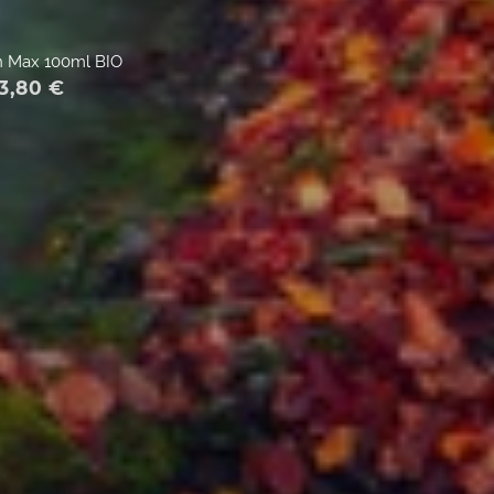
n Max 100ml BIO
3,80
€