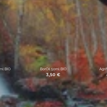
ml BIO
BorOil 50ml BIO
Agri
€
3,50
€