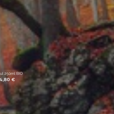
ful 250ml BIO
4,80
€