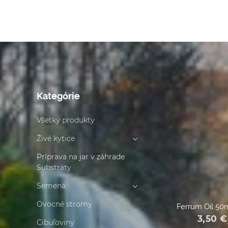
Kategórie
Všetky produkty
Živé kytice
Príprava na jar v záhrade
Substráty
Semená
Ovocné stromy
Ferrum Oil 50
3,50
€
Cibuľoviny