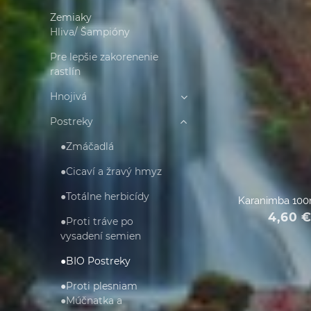
Zemiaky
Hliva/ Šampióny
Pre lepšie zakorenenie
rastlín
Hnojivá
Postreky
●Zmáčadlá
●Cicaví a žravý hmyz
●Totálne herbicídy
Karanimba 100
4,60
●Proti tráve po
vysadení semien
●BIO Postreky
●Proti plesniam
●Múčnatka a