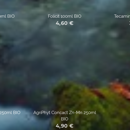
00ml BIO
Folicit 100ml BIO
Tecami
4,60
€
250ml BIO
AgriPhyt Concact Zn-Mn 250ml
BIO
4,90
€