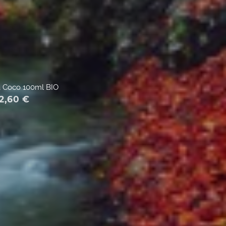
a Coco 100ml BIO
2,60
€