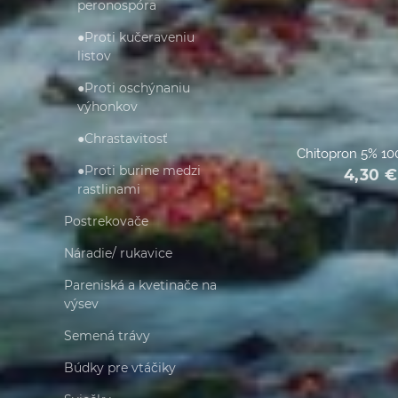
peronospóra
●Proti kučeraveniu
listov
●Proti oschýnaniu
výhonkov
●Chrastavitosť
Chitopron 5% 10
●Proti burine medzi
4,30
€
rastlinami
Postrekovače
Náradie/ rukavice
Pareniská a kvetinače na
výsev
Semená trávy
Búdky pre vtáčiky