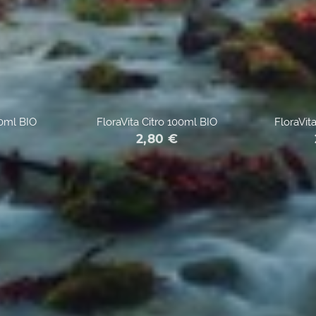
0ml BIO
FloraVita Citro 100ml BIO
FloraVit
2,80
€