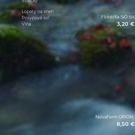
Sviečky
Lopaty na sneh
FloraVita SiO 1
Posypová soľ
3,20
€
Vína
NovaFerm ORION 
8,50
€